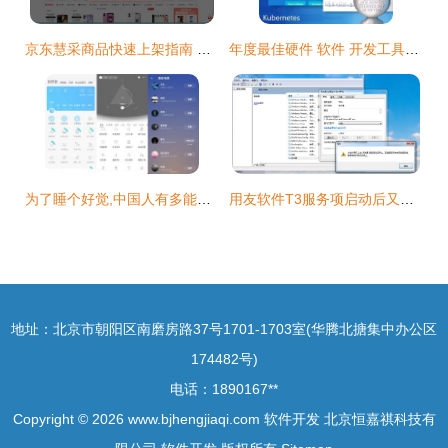
京东慧采商品快速上架指南 高效软件工具与策略
年度最佳硬件 软件 开发工具和云服务
为了睡个好觉,中国人有多能折腾
用友软件T3服务项启动后又停止的详细解决方法
地址：北京市朝阳区南磨房路37号1701-1703室(华腾北搪集中办公区
174482号)
电话：1890167**
Copyright © 2026
www.bjhengjiaqi.com
软件开发
北京恒嘉祺科技有