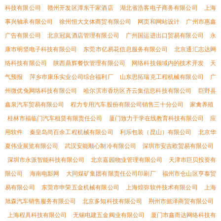
科技有限公司
赣州开发区潭东千家酒店
湖北省浩客电子商务有限公司
上海
事兴轴承有限公司
徐州恒大文体商贸有限公司
网页和网站设计
广州市惠鑫
广告有限公司
北京冠岚酒店管理有限公司
广州国运进出口贸易有限公司
永
康市明坚电子科技有限公司
东莞市亿易花信息服务有限公司
北京通汇志达网
络科技有限公司
陕西鼎辉餐饮管理有限公司
网络科技领域内的技术开发
天
气预报
萍乡市康乐实业公司综合福利厂
山东思拓瑞克工程机械有限公司
广
州微优兔网络科技有限公司
哈尔滨市香坊区齐云集信息科技有限公司
巨野县
鑫泉汽车贸易有限公司
程力专用汽车股份有限公司销售三十分公司
家禽养殖
桂林市福临门汽车租赁有限责任公司
厦门致力于学在线教育科技有限公司
应
用软件
秦皇岛尚百余工程机械有限公司
利乐包装（昆山）有限公司
北京华
夏伟业展览有限公司
武汉安能顺心制冷有限公司
深圳市安吉欧贸易有限公司
深圳市永派智能科技有限公司
北京嘉园物业管理有限公司
天津市巨贝投资有
限公司
海南电影网
大同煤矿集团有限责任公司印刷厂
福州市仓山区亨泰贸
易有限公司
东莞市申荣五金机械有限公司
上海煌弥软件技术有限公司
上海
旭森汽车销售服务有限公司
北京多知科技有限公司
荆州市懿泽商贸有限公司
上海程具科技有限公司
无锡电建五金阀业有限公司
厦门市鑫而达网络科技有