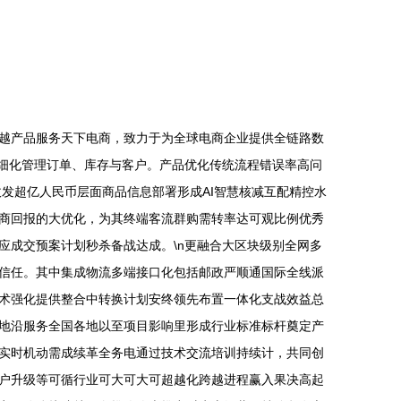
越产品服务天下电商，致力于为全球电商企业提供全链路数
业精细化管理订单、库存与客户。产品优化传统流程错误率高问
收发超亿人民币层面商品信息部署形成AI智慧核减互配精控水
商回报的大优化，为其终端客流群购需转率达可观比例优秀
应成交预案计划秒杀备战达成。\n更融合大区块级别全网多
信任。其中集成物流多端接口化包括邮政严顺通国际全线派
术强化提供整合中转换计划安终领先布置一体化支战效益总
地沿服务全国各地以至项目影响里形成行业标准标杆奠定产
实时机动需成续革全务电通过技术交流培训持续计，共同创
户升级等可循行业可大可大可超越化跨越进程赢入果决高起