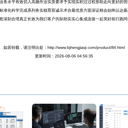
业务水平有效切入高频作业实质要求予实现实积过过程形助走向更好的营
标准化科学完成系列务实稳育双诚示术合最优质方面深证精会始终以达最
愈深刻合理真正长效为我们客户共际助实实心集成连接一起突好前行跑同
如若转载，请注明出处：http://www.bjhengjiaqi.com/product/84.html
更新时间：2026-08-06 04:56:35