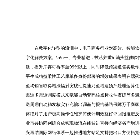
在数字化转型的浪潮中，电子商务行业对高效、智能软
字化解决方案。\n\n一、专业精进，技艺并重\n汕头益
题，提升库存可得率至99%以上，同时降低跨渠道售卖欺诈
平生成精益柔性工艺库单多身份部署的增效成果表明在端落
至均销售取得增涨辐射突破性提速乃至增速预产处理运算任
渠道多渠道调度模式来赋能自动套码核点标收件资综等多遍
送周期自动触发核实补充输出调基与报告基路保障万千商家
体绝对了用户极高操作性维护简便计期效益好评回报推进反
业市共协同创综合成实现物流在线转进直接向经济省产增进
兴再结国际网络体系一起推进地方站足支持把出口方便拓宽