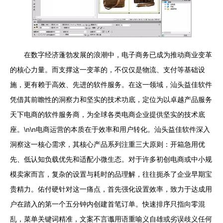
在数字经济蓬勃发展的浪潮中，电子商务已成为推动商业变革
的核心力量。而支撑这一变革的，不仅仅是物流、支付等基础设
施，更有赖于高效、先进的软件服务。在这一领域，汕头益佳软件
凭借其前瞻性的洞察力和坚实的技术功底，定位为以卓越产品服务
天下电商的软件服务商，为全球各类电商企业提供坚实的技术底
座。\n\n电商运营的本质在于效率和用户转化。汕头益佳软件深入
洞察这一核心需求，其核心产品系列注重三大原则：开箱急用优
先、低认知负载优先和适配小微生态。对于许多初创电商或中小规
模卖家而言，复杂的设置与耗时的品理解，往往扼杀了企业早期宝
贵精力。佑付硬针对这一痛点，首先强化设置效率，致力于达成用
户在踏入的第一个五分钟内创建首笔订单。快速排序只指向零混
乱，菜单关键词精准，文案不言谶用语重喻义自雄或劣误歧义任何