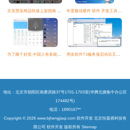
京东慧采商品快速上架指南 高效软件工具与策略
年度最佳硬件 软件 开发工具和云服务
为了睡个好觉,中国人有多能折腾
用友软件T3服务项启动后又停止的详细解决方法
地址：北京市朝阳区南磨房路37号1701-1703室(华腾北搪集中办公区
174482号)
电话：1890167**
Copyright © 2026
www.bjhengjiaqi.com
软件开发
北京恒嘉祺科技有
限公司
软件开发
版权所有
Sitemap