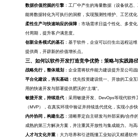
数据价值挖掘的引擎
：工厂中产生的海量数据（设备状态、
能将数据转化为可执行的洞察，实现预测性维护、工艺优化
柔性生产与快速响应的保障
：市场需求日益个性化、多变化
付周期，提升客户满意度。
创新业务模式的基石
：基于软件，企业可以衍生出远程运维
提供商，开辟新的价值增长点。
三、如何以软件开发打造竞争优势：策略与实践路
战略先行，整体规划
：企业需将软件能力建设提升至公司战
平台化建设，夯实基础
：优先投资建设统一、开放的工业互
用的快速开发与部署提供肥沃的“土壤”。
敏捷开发，持续迭代
：采用敏捷开发、DevOps等现代软
（MVP），在真实环境中验证并持续迭代优化，实现小步
内外协同，构建生态
：清晰界定自主研发与外部采购/合作
成熟的第三方解决方案，并注重其开放性与集成能力。与高
人才与文化并重
：大力培养和引进既懂工业知识又精通软件